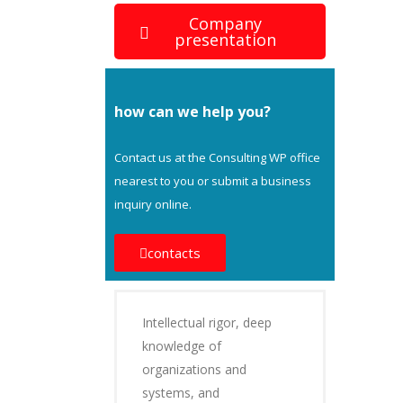
Company
presentation
how can we help you?
Contact us at the Consulting WP office
nearest to you or submit a business
inquiry online.
contacts
Intellectual rigor, deep
knowledge of
organizations and
systems, and