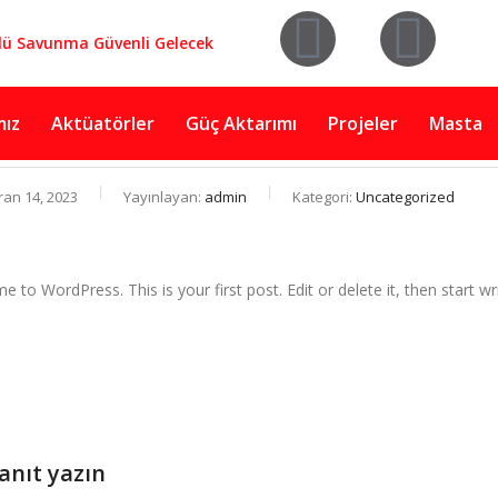
lü Savunma Güvenli Gelecek
mız
Aktüatörler
Güç Aktarımı
Projeler
Masta
an 14, 2023
Yayınlayan:
admin
Kategori:
Uncategorized
 to WordPress. This is your first post. Edit or delete it, then start wri
yanıt yazın