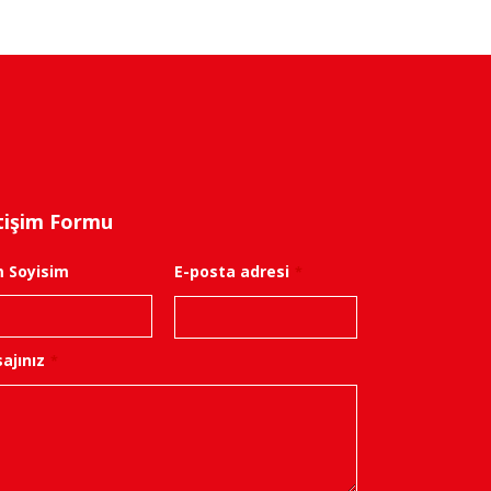
etişim Formu
m Soyisim
E-posta adresi
*
ajınız
*