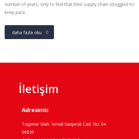
number of years, only to find that their supply chain struggled to
keep pace.
daha fazla oku
İletişim
Adresimiz
Taşpınar Mah. İsmail Gaspıralı Cad. No: 64
06830