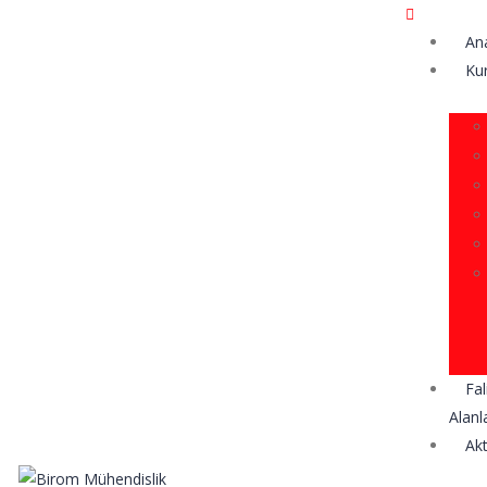
An
Ku
Fal
Alanl
Ak