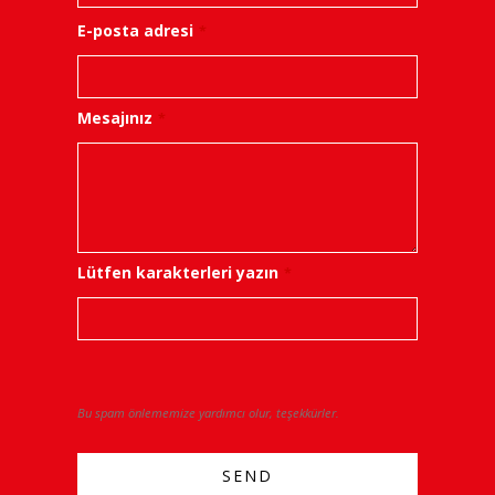
E-posta adresi
*
Mesajınız
*
Lütfen karakterleri yazın
*
Bu spam önlememize yardımcı olur, teşekkürler.
SEND